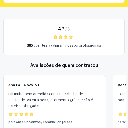
4.7
/
5
385
clientes avaliaram nossos profissionais
Avaliações de quem contratou
Ana Paula
avaliou:
Rober
Fui muito bem atendida com um trabalho de
Excel
qualidade. Valeu a pena, orçamento grátis e não é
bom p
careiro. Obrigada!
para
Antônio Santos
/
Comida Congelada
para
V