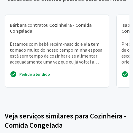
Bárbara
contratou
Cozinheira - Comida
Isabe
Congelada
Cong
Estamos com bebê recém-nascido e ela tem
Preci
tomado muito do nosso tempo minha esposa
de co
está sem tempo de cozinhar e se alimentar
escol
adequadamente uma vez que eu já voltei a
orien
trabalhar
cozin
Pedido atendido
Veja serviços similares para Cozinheira -
Comida Congelada