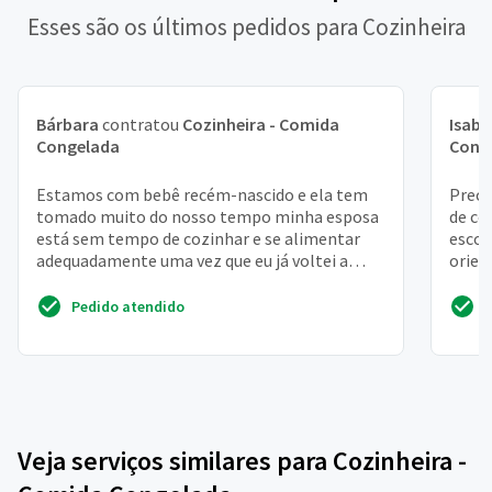
Esses são os últimos pedidos para Cozinheira
Bárbara
contratou
Cozinheira - Comida
Isabe
Congelada
Cong
Estamos com bebê recém-nascido e ela tem
Preci
tomado muito do nosso tempo minha esposa
de co
está sem tempo de cozinhar e se alimentar
escol
adequadamente uma vez que eu já voltei a
orien
trabalhar
cozin
Pedido atendido
Veja serviços similares para Cozinheira -