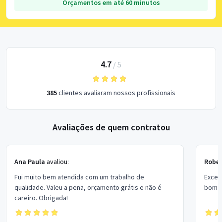
Orçamentos em até 60 minutos
4.7
/
5
385
clientes avaliaram nossos profissionais
Avaliações de quem contratou
Ana Paula
avaliou:
Rober
Fui muito bem atendida com um trabalho de
Excel
qualidade. Valeu a pena, orçamento grátis e não é
bom p
careiro. Obrigada!