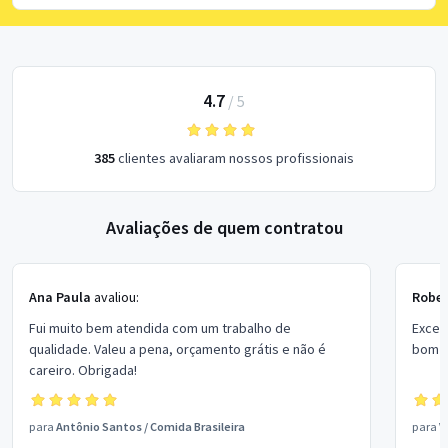
4.7
/
5
385
clientes avaliaram nossos profissionais
Avaliações de quem contratou
Ana Paula
avaliou:
Rober
Fui muito bem atendida com um trabalho de
Excel
qualidade. Valeu a pena, orçamento grátis e não é
bom p
careiro. Obrigada!
para
Antônio Santos
/
Comida Brasileira
para
V