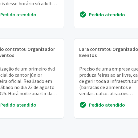
is desse horário só adultos
olescentes
Pedido atendido
Pedido atendido
lo
contratou
Organizador
Lara
contratou
Organizado
ventos
Eventos
ização de um primeiro dvd
Preciso de uma empresa qu
cial do cantor júnior
produza feiras ao ar livre, c
ira oficial. Realizado em
de gerir toda a infraestrutu
ábado no dia 23 de agosto
(barracas de alimentos e
025. Horá noite apartir das
vendas, palco, atrações,
0 horas rio:
banheiros e etc) para produ
Pedido atendido
Pedido atendido
feiras em praç...