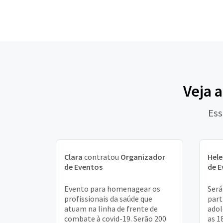
Veja 
Ess
Clara
contratou
Organizador
Hel
de Eventos
de E
Evento para homenagear os
Será
profissionais da saúde que
part
atuam na linha de frente de
adol
combate à covid-19. Serão 200
as 1