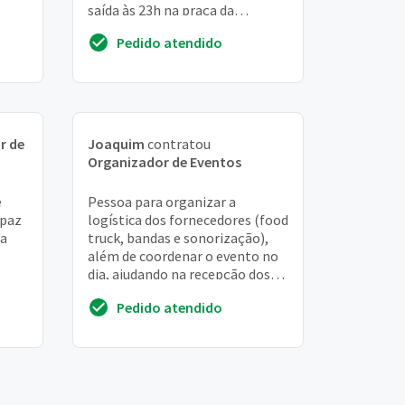
saída às 23h na praça da
trindade em são GONÇALO-RJ
Pedido atendido
valor a combinar...
r de
Joaquim
contratou
Organizador de Eventos
e
Pessoa para organizar a
apaz
logística dos fornecedores (food
ra
truck, bandas e sonorização),
além de coordenar o evento no
dia, ajudando na recepção dos
zir
convidados (entrega de kit com
Pedido atendido
copo, pul...