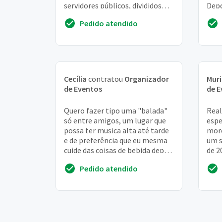
servidores públicos, divididos
Depo
entre autoridades públicas
e ad
Pedido atendido
governamentais e h...
Cecília
contratou
Organizador
Muri
de Eventos
de E
Quero fazer tipo uma "balada"
Real
só entre amigos, um lugar que
espe
possa ter musica alta até tarde
more
e de preferência que eu mesma
um s
cuide das coisas de bebida depois
de 2
a limpeza, só preciso do local ...
19:0
Pedido atendido