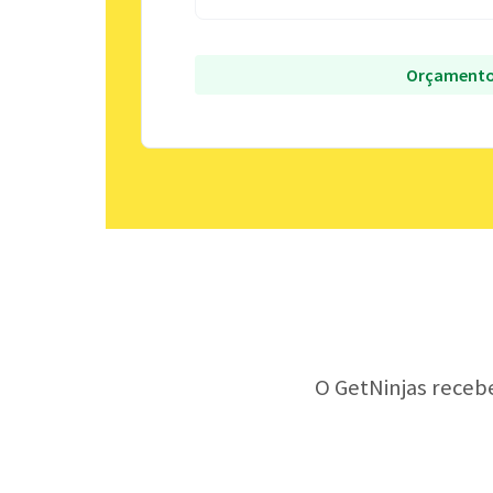
Orçamento
O GetNinjas receb