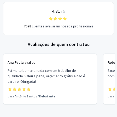
4.81
/
5
7578
clientes avaliaram nossos profissionais
Avaliações de quem contratou
Ana Paula
avaliou:
Rober
Fui muito bem atendida com um trabalho de
Excel
qualidade. Valeu a pena, orçamento grátis e não é
bom p
careiro. Obrigada!
para
Antônio Santos
/
Debutante
para
V