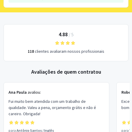
4.88
/
5
118
clientes avaliaram nossos profissionais
Avaliações de quem contratou
Ana Paula
avaliou:
Rober
Fui muito bem atendida com um trabalho de
Excel
qualidade. Valeu a pena, orçamento grátis e não é
bom p
careiro. Obrigada!
para
Antônio Santos
/
Inglês
para
V