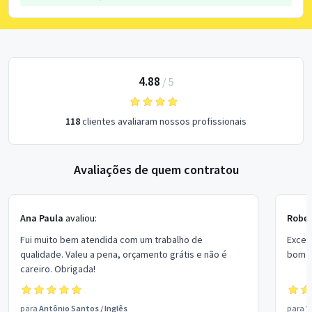
4.88
/
5
118
clientes avaliaram nossos profissionais
Avaliações de quem contratou
Ana Paula
avaliou:
Rober
Fui muito bem atendida com um trabalho de
Excel
qualidade. Valeu a pena, orçamento grátis e não é
bom p
careiro. Obrigada!
para
Antônio Santos
/
Inglês
para
V