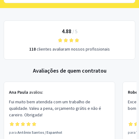
4.88
/
5
118
clientes avaliaram nossos profissionais
Avaliações de quem contratou
Ana Paula
avaliou:
Rober
Fui muito bem atendida com um trabalho de
Excel
qualidade. Valeu a pena, orçamento grátis e não é
bom p
careiro. Obrigada!
para
Antônio Santos
/
Espanhol
para
V