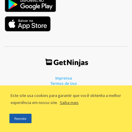
Imprensa
Termos de Uso
Política de Privacidade
Este site usa cookies para garantir que você obtenha a melhor
experiência em nosso site.
Saiba mais
©2011 - 2026, GetNinjas LTDA. CNPJ 55.744.877/0001-89 - Rua Dr.
Permitir
Fernandes Coelho, 85 - 3º andar - São Paulo/SP - Brasil
;