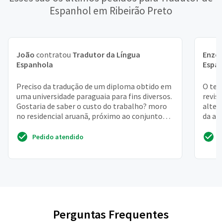
Espanhol em Ribeirão Preto
João
contratou
Tradutor da Língua
Enzo 
Espanhola
Espa
Preciso da tradução de um diploma obtido em
O tex
uma universidade paraguaia para fins diversos.
revis
Gostaria de saber o custo do trabalho? moro
alter
no residencial aruanã, próximo ao conjunto
da ap
riviera, ...
Pedido atendido
Perguntas Frequentes