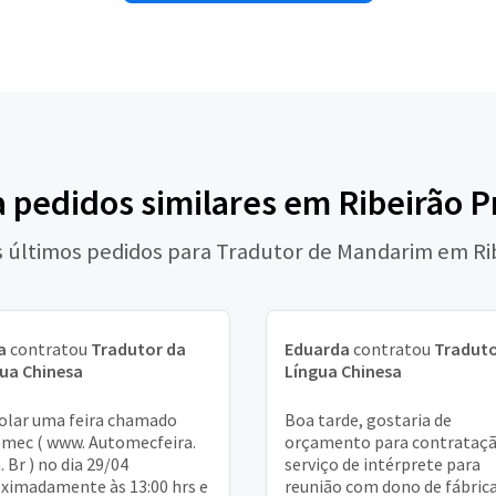
a pedidos similares em Ribeirão P
s últimos pedidos para Tradutor de Mandarim em Ri
a
contratou
Tradutor da
Eduarda
contratou
Traduto
ua Chinesa
Língua Chinesa
rolar uma feira chamado
Boa tarde, gostaria de
mec ( www. Automecfeira.
orçamento para contrataçã
 Br ) no dia 29/04
serviço de intérprete para
ximadamente às 13:00 hrs e
reunião com dono de fábric