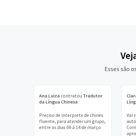
Vej
Esses são o
Ana Luiza
contratou
Tradutor
Clar
da Língua Chinesa
Líng
Preciso de interprete de chines
Vai 
fluente, para atender um grupo,
auto
entre os dias 06 á 14 de março
Com.
apro