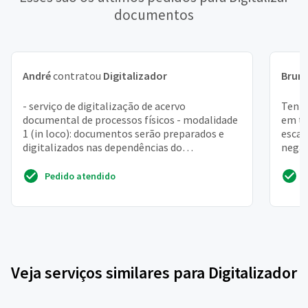
documentos
André
contratou
Digitalizador
Brun
- serviço de digitalização de acervo
Tenho
documental de processos físicos - modalidade
em to
1 (in loco): documentos serão preparados e
escan
digitalizados nas dependências do
negat
demandante. - modalidade 2: ...
fotos
Pedido atendido
Veja serviços similares para Digitalizador