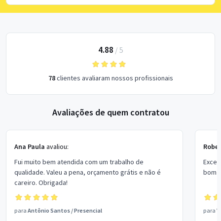
4.88
/
5
78
clientes avaliaram nossos profissionais
Avaliações de quem contratou
Ana Paula
avaliou:
Rober
Fui muito bem atendida com um trabalho de
Excel
qualidade. Valeu a pena, orçamento grátis e não é
bom p
careiro. Obrigada!
para
Antônio Santos
/
Presencial
para
V