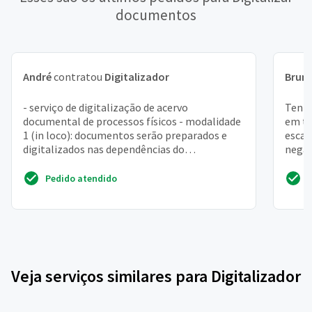
documentos
André
contratou
Digitalizador
Brun
- serviço de digitalização de acervo
Tenho
documental de processos físicos - modalidade
em to
1 (in loco): documentos serão preparados e
escan
digitalizados nas dependências do
negat
demandante. - modalidade 2: ...
fotos
Pedido atendido
Veja serviços similares para Digitalizador