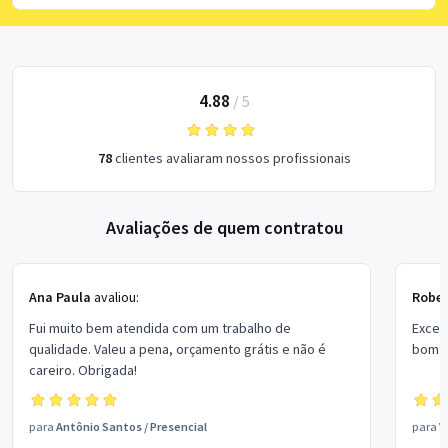
4.88
/
5
78
clientes avaliaram nossos profissionais
Avaliações de quem contratou
Ana Paula
avaliou:
Rober
Fui muito bem atendida com um trabalho de
Excel
qualidade. Valeu a pena, orçamento grátis e não é
bom p
careiro. Obrigada!
para
Antônio Santos
/
Presencial
para
V