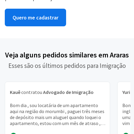
Quero me cadastrar
Veja alguns pedidos similares em Araras
Esses são os últimos pedidos para Imigração
Kauê
contratou
Advogado de Imigração
Yuri
c
Bom dia , sou locatária de um apartamento
Bom d
aqui na região do morumbi , paguei três meses
ingla
de depósito mais um aluguel quando loquei o
uma f
apartamento, estou com um mês de atraso , o
vim e
rapaz da im...
fiz o 