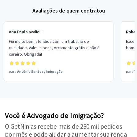
Avaliações de quem contratou
Ana Paula
avaliou:
Rober
Fui muito bem atendida com um trabalho de
Excel
qualidade. Valeu a pena, orçamento grátis e não é
bom p
careiro. Obrigada!
para
Antônio Santos
/
Imigração
para
V
Você é Advogado de Imigração?
O GetNinjas recebe mais de 250 mil pedidos
por mês e pode ajudar a aumentar sua renda