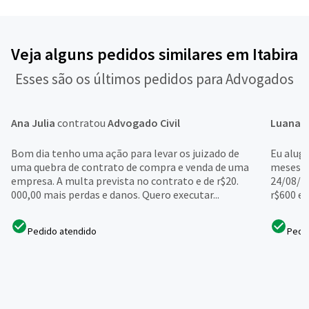
Veja alguns pedidos similares em Itabira
Esses são os últimos pedidos para Advogados
Ana Julia
contratou
Advogado Civil
Luana
c
Bom dia tenho uma ação para levar os juizado de
Eu alug
uma quebra de contrato de compra e venda de uma
meses q
empresa. A multa prevista no contrato e de r$20.
24/08/2
000,00 mais perdas e danos. Quero executar...
r$600 e 
Pedido atendido
Pedi