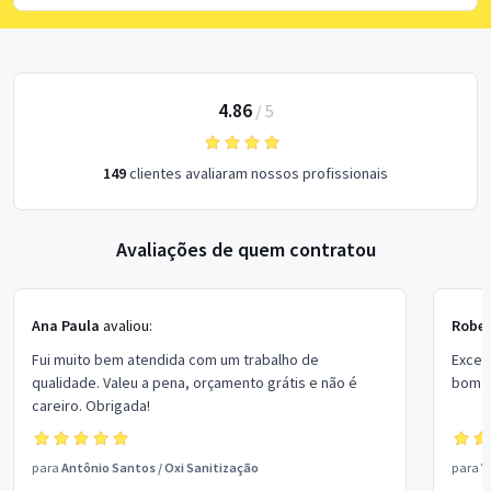
4.86
/
5
149
clientes avaliaram nossos profissionais
Avaliações de quem contratou
Ana Paula
avaliou:
Rober
Fui muito bem atendida com um trabalho de
Excel
qualidade. Valeu a pena, orçamento grátis e não é
bom p
careiro. Obrigada!
para
Antônio Santos
/
Oxi Sanitização
para
V