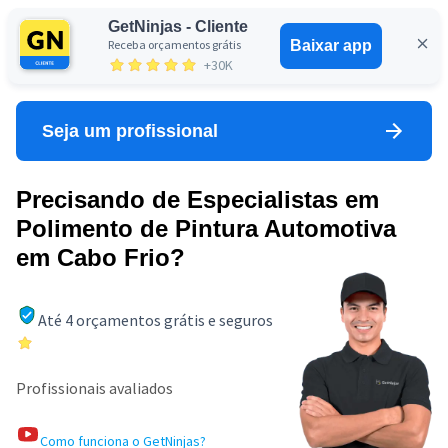
GetNinjas - Cliente
Receba orçamentos grátis
Baixar app
Entrar
+30K
Seja um profissional
Precisando de Especialistas em
Polimento de Pintura Automotiva
em Cabo Frio?
Até 4 orçamentos grátis e seguros
Profissionais avaliados
Como funciona o GetNinjas?