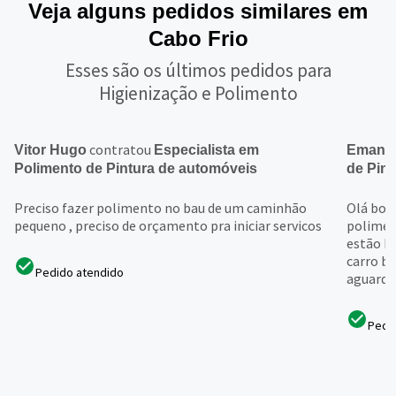
Veja alguns pedidos similares em
Cabo Frio
Esses são os últimos pedidos para
Higienização e Polimento
contratou
Vitor Hugo
Especialista em
Emanu
Polimento de Pintura de automóveis
de Pin
Preciso fazer polimento no bau de um caminhão
Olá boa
pequeno , preciso de orçamento pra iniciar servicos
polimen
estão b
carro br
Pedido atendido
aguardo 
Pedi