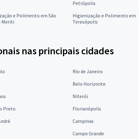
Petrópolis
ização e Polimento em São
Higienização e Polimento em
 Meriti
Teresópolis
onais nas principais cidades
ulo
Rio de Janeiro
a
Belo Horizonte
hos
Niterói
o Preto
Florianópolis
André
Campinas
s
Campo Grande