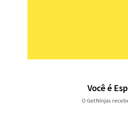
Você é Esp
O GetNinjas receb