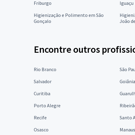
Friburgo
Iguaçu
Higienização e Polimento em São
Higien
Gonçalo
João de
Encontre outros profissi
Rio Branco
São Pa
Salvador
Goiâni
Curitiba
Guarul
Porto Alegre
Ribeirã
Recife
Santo 
Osasco
Manau