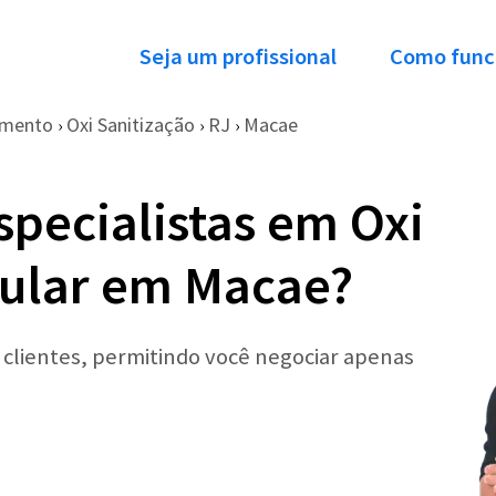
Seja um profissional
Como func
imento
Oxi Sanitização
RJ
Macae
›
›
›
specialistas em Oxi
cular em Macae?
r clientes, permitindo você negociar apenas