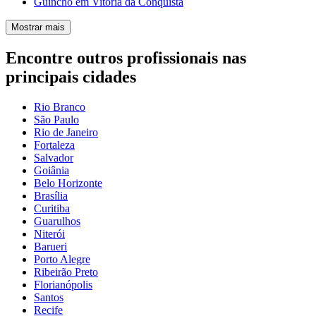
Guincho em Vitória da Conquista
Mostrar mais
Encontre outros profissionais nas
principais cidades
Rio Branco
São Paulo
Rio de Janeiro
Fortaleza
Salvador
Goiânia
Belo Horizonte
Brasília
Curitiba
Guarulhos
Niterói
Barueri
Porto Alegre
Ribeirão Preto
Florianópolis
Santos
Recife