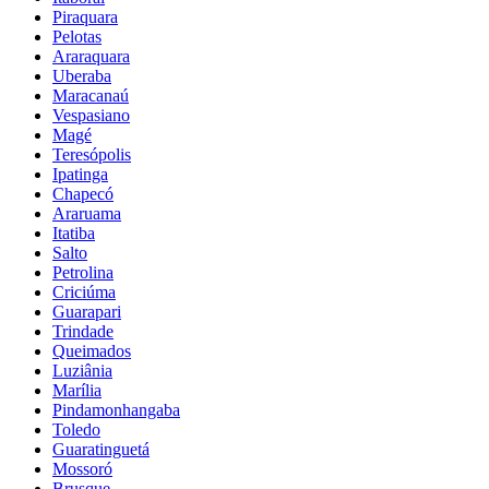
Piraquara
Pelotas
Araraquara
Uberaba
Maracanaú
Vespasiano
Magé
Teresópolis
Ipatinga
Chapecó
Araruama
Itatiba
Salto
Petrolina
Criciúma
Guarapari
Trindade
Queimados
Luziânia
Marília
Pindamonhangaba
Toledo
Guaratinguetá
Mossoró
Brusque