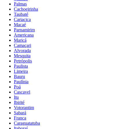
Palmas
Cachoeirinha
Taubaté
Cariacica
Macaé
Parnamirim
Americana
Maricá
Camaçari
Alvorada
Mesquita
Petrópolis
Paulista
Limeira
Bauru
Paulínia
Poá
Cascavel
Itu
Ibirité
Votorantim
Sabará
Franca
Caraguatatuba
Itaboraí