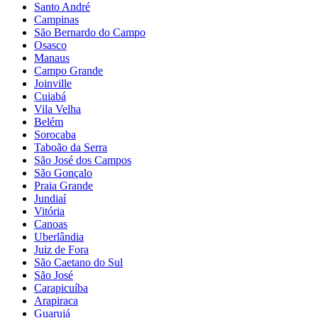
Santo André
Campinas
São Bernardo do Campo
Osasco
Manaus
Campo Grande
Joinville
Cuiabá
Vila Velha
Belém
Sorocaba
Taboão da Serra
São José dos Campos
São Gonçalo
Praia Grande
Jundiaí
Vitória
Canoas
Uberlândia
Juiz de Fora
São Caetano do Sul
São José
Carapicuíba
Arapiraca
Guarujá