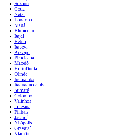
Suzano
Cotia
Natal
Londrina
Mauá
Blumenau
Itajaí
Betim
Itapevi
Aracaju
Piracicaba
Maceió
Hortolândia
Olinda
Indaiatuba
Itaquaquecetuba
Sumaré
Colombo
Valinhos
Teresina
Pinhais
Jacareí
Nilópolis
Gravataí
Viamão