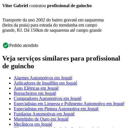
Vitor Gabriel
contratou
profissional de guincho
Transporte da uno 2002 do bairro gravatá em saquarema
(beira da praia) para estrada do mendanha em campo
grande, RJ. Dá 150km de saquarema até campo grande
Pedido atendido
Veja serviços similares para profissional
de guincho
Alarmes Automotivos em Jequié
Aplicadores de Insulfilm em Jequié
Auto Elétricas em Jequié
Borracheiros em Jequié
Compradores Automotivos em Jequié
Especialistas em Limpeza e Polimento Automotivo em Jequié
Especialistas em Pintura Automotiva em Jequié
Funilarias Automotivas em Jequié
Martelinho de Ouro em Jequié
Mecânicos em Jequié