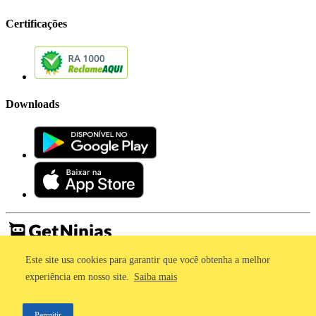
Certificações
Downloads
Este site usa cookies para garantir que você obtenha a melhor
Imprensa
Termos de Uso
experiência em nosso site.
Saiba mais
Política de Privacidade
©2011 - 2026, GetNinjas LTDA. CNPJ 55.744.877/0001-89 - Rua
Permitir