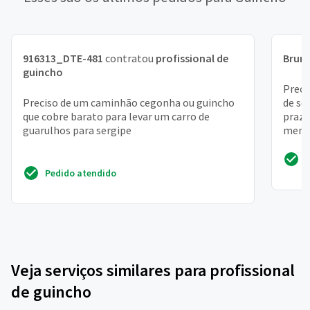
916313_DTE-481
contratou
profissional de
Brun
guincho
Preci
Preciso de um caminhão cegonha ou guincho
de se
que cobre barato para levar um carro de
prazo
guarulhos para sergipe
menos
entreg
Pedido atendido
Veja serviços similares para profissional
de guincho