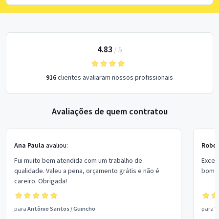
4.83
/
5
916
clientes avaliaram nossos profissionais
Avaliações de quem contratou
Ana Paula
avaliou:
Rober
Fui muito bem atendida com um trabalho de
Excel
qualidade. Valeu a pena, orçamento grátis e não é
bom p
careiro. Obrigada!
para
Antônio Santos
/
Guincho
para
V