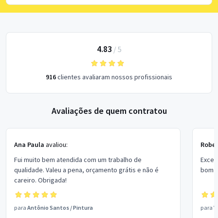
4.83
/
5
916
clientes avaliaram nossos profissionais
Avaliações de quem contratou
Ana Paula
avaliou:
Rober
Fui muito bem atendida com um trabalho de
Excel
qualidade. Valeu a pena, orçamento grátis e não é
bom p
careiro. Obrigada!
para
Antônio Santos
/
Pintura
para
V