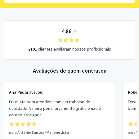
4.86
/
5
2191
clientes avaliaram nossos profissionais
Avaliações de quem contratou
Ana Paula
avaliou:
Rober
Fui muito bem atendida com um trabalho de
Excel
qualidade. Valeu a pena, orçamento grátis e não é
bom p
careiro. Obrigada!
para
Antônio Santos
/
Marionetista
para
V