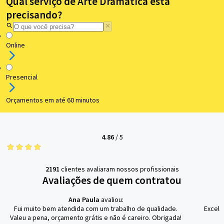
Qual serviço de Arte Dramática está
precisando?
Online
Presencial
Orçamentos em até 60 minutos
4.86
/
5
2191
clientes avaliaram nossos profissionais
Avaliações de quem contratou
Ana Paula
avaliou:
Fui muito bem atendida com um trabalho de qualidade.
Excele
Valeu a pena, orçamento grátis e não é careiro. Obrigada!