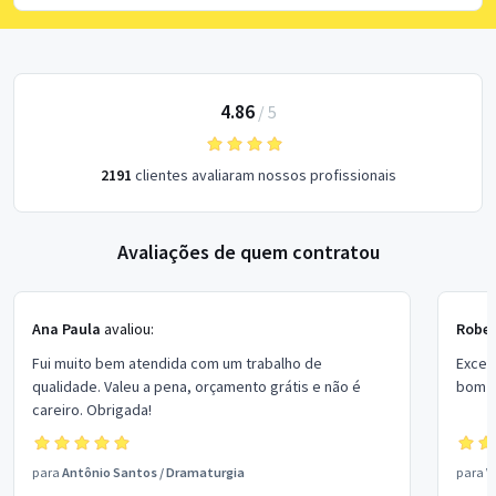
4.86
/
5
2191
clientes avaliaram nossos profissionais
Avaliações de quem contratou
Ana Paula
avaliou:
Rober
Fui muito bem atendida com um trabalho de
Excel
qualidade. Valeu a pena, orçamento grátis e não é
bom p
careiro. Obrigada!
para
Antônio Santos
/
Dramaturgia
para
V