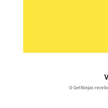
V
O GetNinjas receb