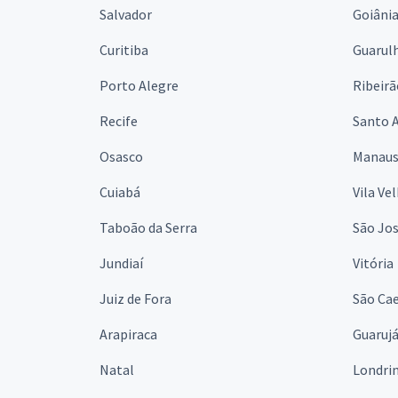
Salvador
Goiâni
Curitiba
Guarul
Porto Alegre
Ribeirã
Recife
Santo 
Osasco
Manau
Cuiabá
Vila Ve
Taboão da Serra
São Jo
Jundiaí
Vitória
Juiz de Fora
São Cae
Arapiraca
Guaruj
Natal
Londri