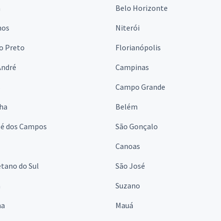
a
Belo Horizonte
hos
Niterói
o Preto
Florianópolis
André
Campinas
s
Campo Grande
lha
Belém
sé dos Campos
São Gonçalo
Canoas
tano do Sul
São José
á
Suzano
na
Mauá