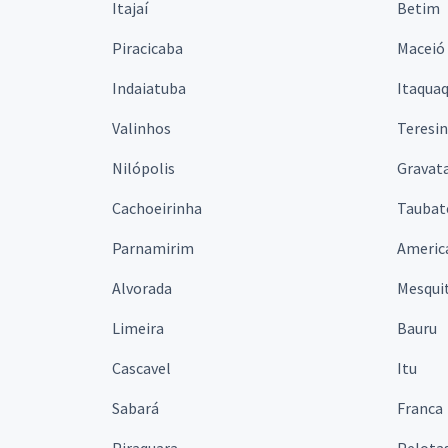
Itajaí
Betim
Piracicaba
Maceió
Indaiatuba
Itaqua
Valinhos
Teresi
Nilópolis
Gravata
Cachoeirinha
Taubat
Parnamirim
Americ
Alvorada
Mesqui
Limeira
Bauru
Cascavel
Itu
Sabará
Franca