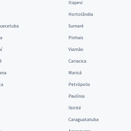
Itapevi
Hortolândia
quecetuba
Sumaré
na
Pinhais
í
Viamão
é
Cariacica
ana
Maricá
ta
Petrópolis
Paulínia
Ibirité
Caraguatatuba