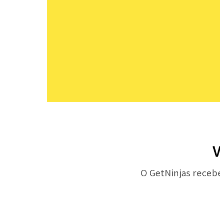
V
O GetNinjas receb