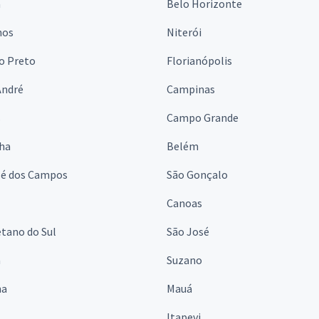
a
Belo Horizonte
hos
Niterói
o Preto
Florianópolis
André
Campinas
s
Campo Grande
lha
Belém
sé dos Campos
São Gonçalo
Canoas
tano do Sul
São José
á
Suzano
na
Mauá
Itapevi