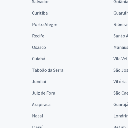
Salvador
Goiâni
Curitiba
Guarul
Porto Alegre
Ribeirã
Recife
Santo 
Osasco
Manau
Cuiabá
Vila Ve
Taboão da Serra
São Jo
Jundiaí
Vitória
Juiz de Fora
São Cae
Arapiraca
Guaruj
Natal
Londri
Itajaí
Betim