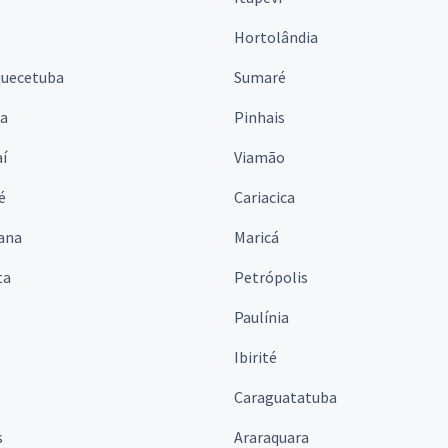
Hortolândia
quecetuba
Sumaré
na
Pinhais
í
Viamão
é
Cariacica
ana
Maricá
ta
Petrópolis
Paulínia
Ibirité
Caraguatatuba
s
Araraquara