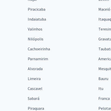
Piracicaba
Maceió
Indaiatuba
Itaqua
Valinhos
Teresi
Nilópolis
Gravata
Cachoeirinha
Taubat
Parnamirim
Americ
Alvorada
Mesqui
Limeira
Bauru
Cascavel
Itu
Sabará
Franca
Piraquara
Pelota