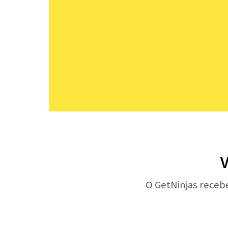
V
O GetNinjas receb