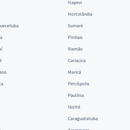
Itapevi
Hortolândia
quecetuba
Sumaré
na
Pinhais
í
Viamão
é
Cariacica
ana
Maricá
ta
Petrópolis
Paulínia
Ibirité
Caraguatatuba