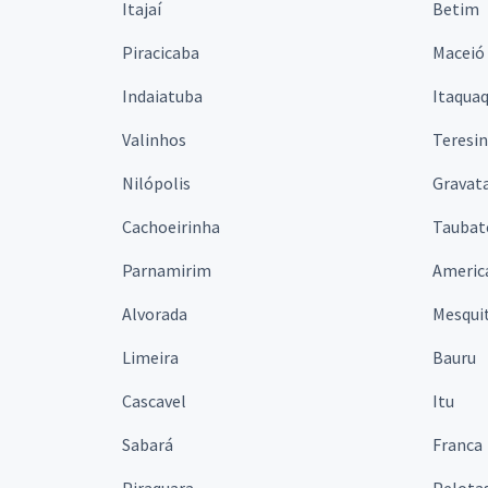
Itajaí
Betim
Piracicaba
Maceió
Indaiatuba
Itaqua
Valinhos
Teresi
Nilópolis
Gravata
Cachoeirinha
Taubat
Parnamirim
Americ
Alvorada
Mesqui
Limeira
Bauru
Cascavel
Itu
Sabará
Franca