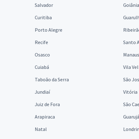
Salvador
Goiâni
Curitiba
Guarul
Porto Alegre
Ribeirã
Recife
Santo 
Osasco
Manau
Cuiabá
Vila Ve
Taboão da Serra
São Jo
Jundiaí
Vitória
Juiz de Fora
São Cae
Arapiraca
Guaruj
Natal
Londri