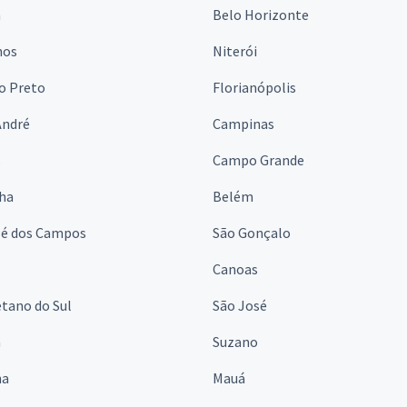
a
Belo Horizonte
hos
Niterói
o Preto
Florianópolis
André
Campinas
s
Campo Grande
lha
Belém
sé dos Campos
São Gonçalo
Canoas
tano do Sul
São José
á
Suzano
na
Mauá