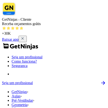
GetNinjas - Cliente
Receba orçamentos grátis
+30K
Baixar app
Seja um profissional
Como funciona?
Segurança
Seja um profissional
GetNinjas
›
Aulas
›
Pré-Vestibular
›
Geometria
›