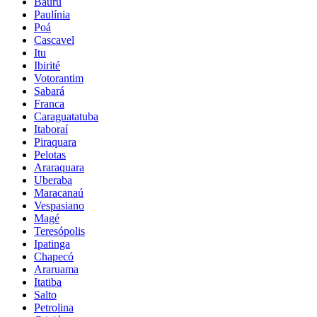
Bauru
Paulínia
Poá
Cascavel
Itu
Ibirité
Votorantim
Sabará
Franca
Caraguatatuba
Itaboraí
Piraquara
Pelotas
Araraquara
Uberaba
Maracanaú
Vespasiano
Magé
Teresópolis
Ipatinga
Chapecó
Araruama
Itatiba
Salto
Petrolina