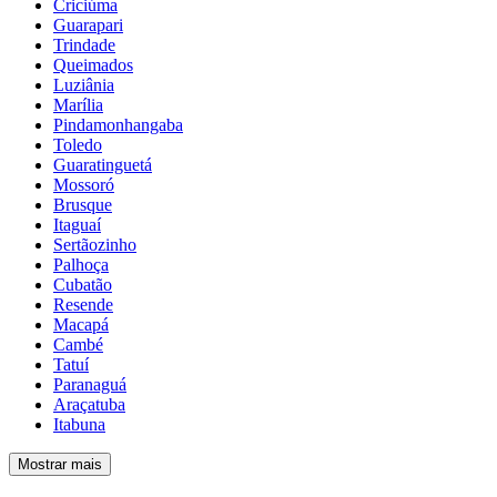
Criciúma
Guarapari
Trindade
Queimados
Luziânia
Marília
Pindamonhangaba
Toledo
Guaratinguetá
Mossoró
Brusque
Itaguaí
Sertãozinho
Palhoça
Cubatão
Resende
Macapá
Cambé
Tatuí
Paranaguá
Araçatuba
Itabuna
Mostrar mais