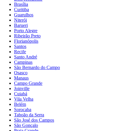
Brasília
Curitiba
Guarulhos
Niterói
Barueri
Porto Alegre
Ribeirão Preto
Florianópolis
Santos
Recife
Santo André
Campinas
São Bernardo do Campo
Osasco
Manaus
Campo Grande
Joinville
Cuiabá
Vila Velha
Belém
Sorocaba
Taboão da Serra
São José dos Campos
São Gonçalo
Praia Grande