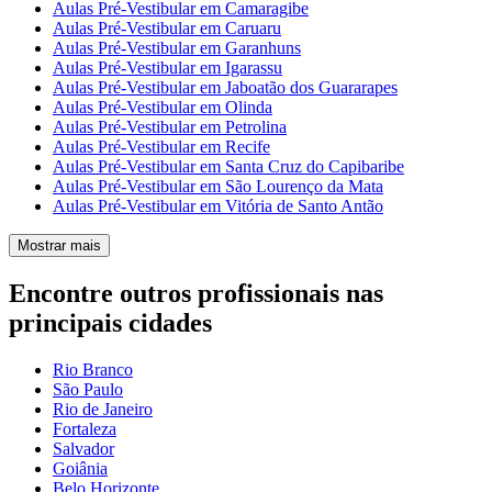
Aulas Pré-Vestibular em Camaragibe
Aulas Pré-Vestibular em Caruaru
Aulas Pré-Vestibular em Garanhuns
Aulas Pré-Vestibular em Igarassu
Aulas Pré-Vestibular em Jaboatão dos Guararapes
Aulas Pré-Vestibular em Olinda
Aulas Pré-Vestibular em Petrolina
Aulas Pré-Vestibular em Recife
Aulas Pré-Vestibular em Santa Cruz do Capibaribe
Aulas Pré-Vestibular em São Lourenço da Mata
Aulas Pré-Vestibular em Vitória de Santo Antão
Mostrar mais
Encontre outros profissionais nas
principais cidades
Rio Branco
São Paulo
Rio de Janeiro
Fortaleza
Salvador
Goiânia
Belo Horizonte