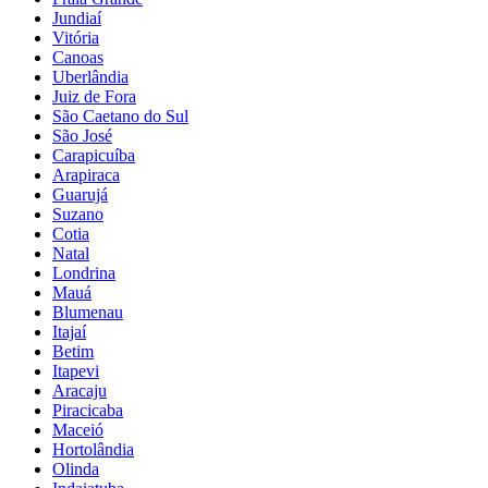
Jundiaí
Vitória
Canoas
Uberlândia
Juiz de Fora
São Caetano do Sul
São José
Carapicuíba
Arapiraca
Guarujá
Suzano
Cotia
Natal
Londrina
Mauá
Blumenau
Itajaí
Betim
Itapevi
Aracaju
Piracicaba
Maceió
Hortolândia
Olinda