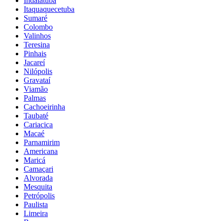
Indaiatuba
Itaquaquecetuba
Sumaré
Colombo
Valinhos
Teresina
Pinhais
Jacareí
Nilópolis
Gravataí
Viamão
Palmas
Cachoeirinha
Taubaté
Cariacica
Macaé
Parnamirim
Americana
Maricá
Camaçari
Alvorada
Mesquita
Petrópolis
Paulista
Limeira