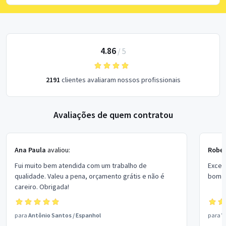
4.86
/
5
2191
clientes avaliaram nossos profissionais
Avaliações de quem contratou
Ana Paula
avaliou:
Rober
Fui muito bem atendida com um trabalho de
Excel
qualidade. Valeu a pena, orçamento grátis e não é
bom p
careiro. Obrigada!
para
Antônio Santos
/
Espanhol
para
V