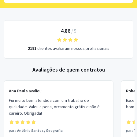
4.86
/
5
2191
clientes avaliaram nossos profissionais
Avaliações de quem contratou
Ana Paula
avaliou:
Rober
Fui muito bem atendida com um trabalho de
Excel
qualidade. Valeu a pena, orçamento grátis e não é
bom p
careiro. Obrigada!
para
Antônio Santos
/
Geografia
para
V