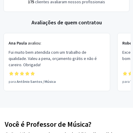
175
clientes avaliaram nossos profissionais
Avaliações de quem contratou
Ana Paula
avaliou:
Rober
Fui muito bem atendida com um trabalho de
Excel
qualidade. Valeu a pena, orçamento grátis e não é
bom p
careiro. Obrigada!
para
Antônio Santos
/
Música
para
V
Você é Professor de Música?