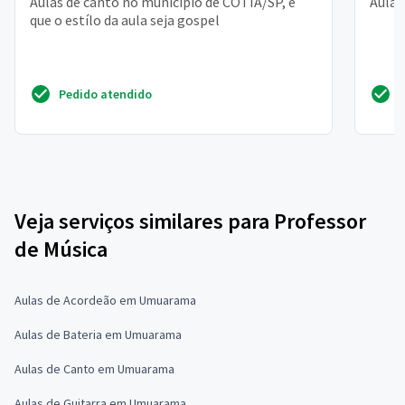
Aulas de canto no municipio de COTIA/SP, e
Aulas
que o estílo da aula seja gospel
Pedido atendido
Veja serviços similares para Professor
de Música
Aulas de Acordeão em Umuarama
Aulas de Bateria em Umuarama
Aulas de Canto em Umuarama
Aulas de Guitarra em Umuarama