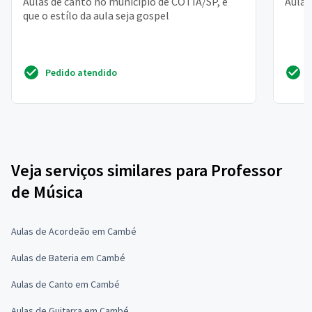
Aulas de canto no municipio de COTIA/SP, e
Aulas
que o estílo da aula seja gospel
Pedido atendido
Veja serviços similares para Professor
de Música
Aulas de Acordeão em Cambé
Aulas de Bateria em Cambé
Aulas de Canto em Cambé
Aulas de Guitarra em Cambé