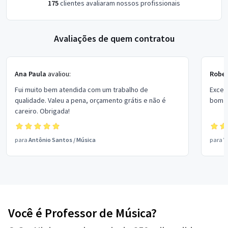
175
clientes avaliaram nossos profissionais
Avaliações de quem contratou
Ana Paula
avaliou:
Rober
Fui muito bem atendida com um trabalho de
Excel
qualidade. Valeu a pena, orçamento grátis e não é
bom p
careiro. Obrigada!
para
Antônio Santos
/
Música
para
V
Você é Professor de Música?