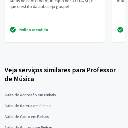
Aulas de canto no municipio de COTIA/SP, e
Aulas
que o estílo da aula seja gospel
Pedido atendido
Veja serviços similares para Professor
de Música
Aulas de Acordeão em Pinhais
Aulas de Bateria em Pinhais
Aulas de Canto em Pinhais
Aulas de Guitarra em Pinhais