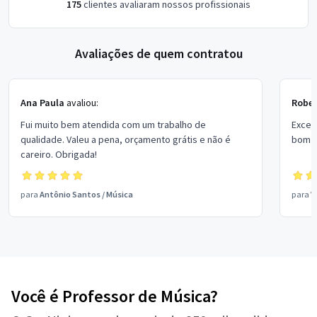
175
clientes avaliaram nossos profissionais
Avaliações de quem contratou
Ana Paula
avaliou:
Rober
Fui muito bem atendida com um trabalho de
Excel
qualidade. Valeu a pena, orçamento grátis e não é
bom p
careiro. Obrigada!
para
Antônio Santos
/
Música
para
V
Você é Professor de Música?