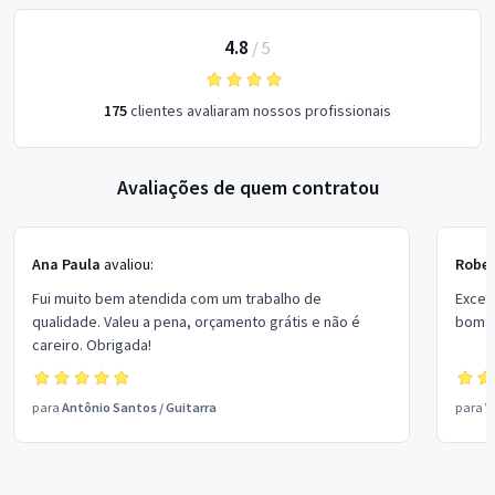
4.8
/
5
175
clientes avaliaram nossos profissionais
Avaliações de quem contratou
Ana Paula
avaliou:
Rober
Fui muito bem atendida com um trabalho de
Excel
qualidade. Valeu a pena, orçamento grátis e não é
bom p
careiro. Obrigada!
para
Antônio Santos
/
Guitarra
para
V