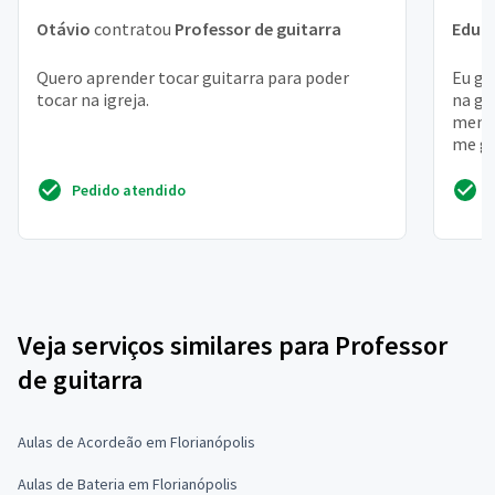
Otávio
contratou
Professor de guitarra
Edua
Quero aprender tocar guitarra para poder
Eu go
tocar na igreja.
na gu
menor
me gu
, com
Pedido atendido
Veja serviços similares para Professor
de guitarra
Aulas de Acordeão em Florianópolis
Aulas de Bateria em Florianópolis