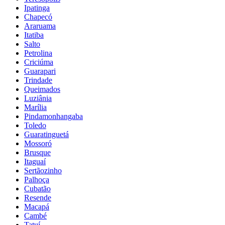
Ipatinga
Chapecó
Araruama
Itatiba
Salto
Petrolina
Criciúma
Guarapari
Trindade
Queimados
Luziânia
Marília
Pindamonhangaba
Toledo
Guaratinguetá
Mossoró
Brusque
Itaguaí
Sertãozinho
Palhoça
Cubatão
Resende
Macapá
Cambé
Tatuí