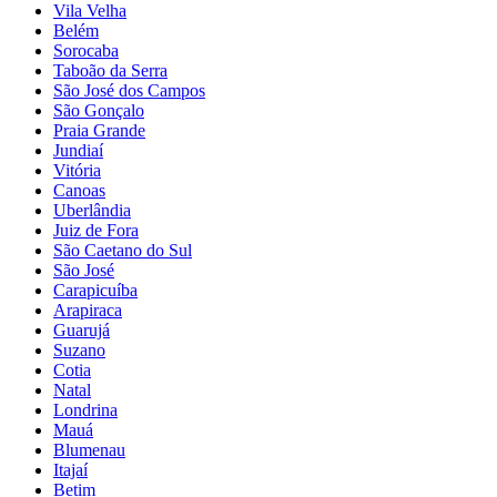
Vila Velha
Belém
Sorocaba
Taboão da Serra
São José dos Campos
São Gonçalo
Praia Grande
Jundiaí
Vitória
Canoas
Uberlândia
Juiz de Fora
São Caetano do Sul
São José
Carapicuíba
Arapiraca
Guarujá
Suzano
Cotia
Natal
Londrina
Mauá
Blumenau
Itajaí
Betim