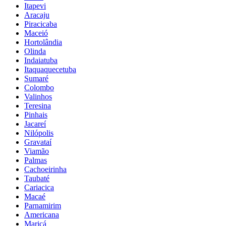
Itapevi
Aracaju
Piracicaba
Maceió
Hortolândia
Olinda
Indaiatuba
Itaquaquecetuba
Sumaré
Colombo
Valinhos
Teresina
Pinhais
Jacareí
Nilópolis
Gravataí
Viamão
Palmas
Cachoeirinha
Taubaté
Cariacica
Macaé
Parnamirim
Americana
Maricá