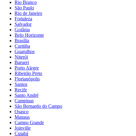
Rio Branco
São Paulo
Rio de Janeiro
Fortaleza
Salvador
Goiânia
Belo Horizonte
Brasília
Curitiba
Guarulhos
Niterói
Barueri
Porto Alegre
Ribeirão Preto
Florianópolis
Santos
Recife
Santo André
Campinas
São Bernardo do Campo
Osasco
Manaus
Campo Grande
Joinville
Cuiabá