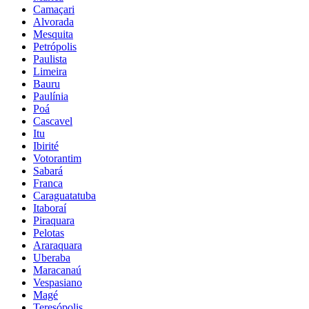
Camaçari
Alvorada
Mesquita
Petrópolis
Paulista
Limeira
Bauru
Paulínia
Poá
Cascavel
Itu
Ibirité
Votorantim
Sabará
Franca
Caraguatatuba
Itaboraí
Piraquara
Pelotas
Araraquara
Uberaba
Maracanaú
Vespasiano
Magé
Teresópolis