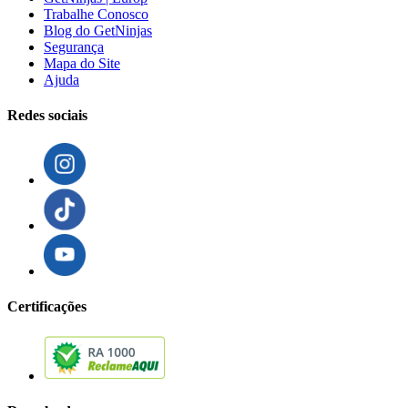
Trabalhe Conosco
Blog do GetNinjas
Segurança
Mapa do Site
Ajuda
Redes sociais
Certificações