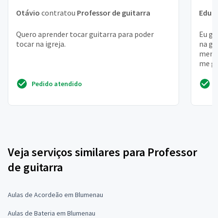
Otávio
contratou
Professor de guitarra
Edua
Quero aprender tocar guitarra para poder
Eu go
tocar na igreja.
na gu
menor
me gu
, com
Pedido atendido
Veja serviços similares para Professor
de guitarra
Aulas de Acordeão em Blumenau
Aulas de Bateria em Blumenau