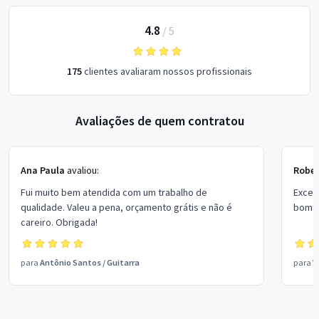
4.8
/
5
175
clientes avaliaram nossos profissionais
Avaliações de quem contratou
Ana Paula
avaliou:
Rober
Fui muito bem atendida com um trabalho de
Excel
qualidade. Valeu a pena, orçamento grátis e não é
bom p
careiro. Obrigada!
para
Antônio Santos
/
Guitarra
para
V