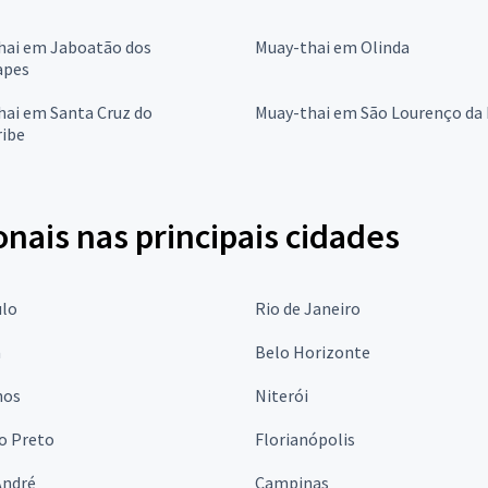
hai em Jaboatão dos
Muay-thai em Olinda
apes
hai em Santa Cruz do
Muay-thai em São Lourenço da
ribe
onais nas principais cidades
ulo
Rio de Janeiro
a
Belo Horizonte
hos
Niterói
o Preto
Florianópolis
André
Campinas