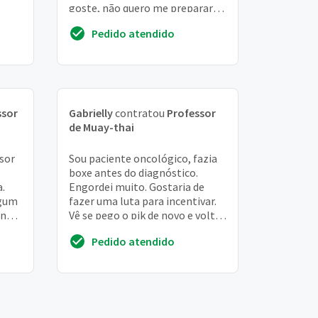
goste, não quero me preparar
para lutar de fato
Pedido atendido
ssor
Gabrielly
contratou
Professor
de Muay-thai
sor
Sou paciente oncológico, fazia
boxe antes do diagnóstico.
.
Engordei muito. Gostaria de
lgum
fazer uma luta para incentivar.
na,
Vê se pego o pik de novo e volte
trar
a emagrecer e criar força e
Pedido atendido
agilidade