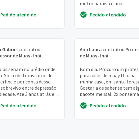
metro paraíso e ana
rosa(ambos, cerca de 20
Pedido atendido
Pedido atendido
 Gabriel
contratou
Ana Laura
contratou
Profe
essor de Muay-thai
de Muay-thai
ulas seriam no prédio onde
Bom dia. Procuro um profes
. Sofro de transtorno de
para aulas de muay thai na
erline e por conta desse
minha casa, em santa teresa
 sobrevivo entre depressão
Gostaria de saber se tem a
siedade. Ate 3 anos atrás eu
pacote mensal, 2x por sema
eguia socializar , ir na
no turno da manhã. Pode en
Pedido atendido
Pedido atendido
...
em contat...