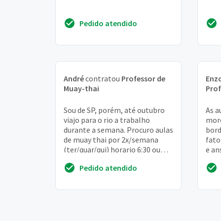
Pedido atendido
André
contratou
Professor de
Enzo
Muay-thai
Prof
Sou de SP, porém, até outubro
As a
viajo para o rio a trabalho
moro
durante a semana. Procuro aulas
bord
de muay thai por 2x/semana
fato
(ter/quar/qui) horario 6:30 ou
e an
7:00 que possa ser na praia
cons
Pedido atendido
(barra da t...
acade