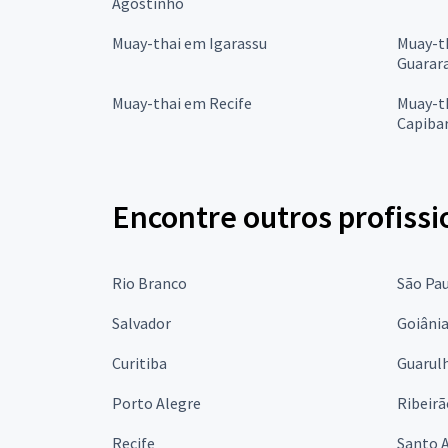
Agostinho
Muay-thai em Igarassu
Muay-t
Guarar
Muay-thai em Recife
Muay-t
Capiba
Encontre outros profissi
Rio Branco
São Pa
Salvador
Goiâni
Curitiba
Guarul
Porto Alegre
Ribeirã
Recife
Santo 