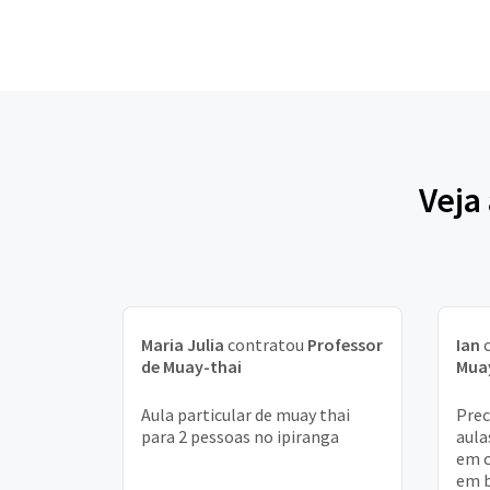
Veja
Maria Julia
contratou
Professor
Ian
c
de Muay-thai
Mua
Aula particular de muay thai
Prec
para 2 pessoas no ipiranga
aula
em c
em b