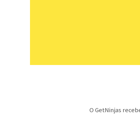
O GetNinjas receb