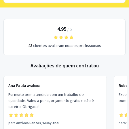
4.95
/
5
43
clientes avaliaram nossos profissionais
Avaliações de quem contratou
Ana Paula
avaliou:
Rober
Fui muito bem atendida com um trabalho de
Excel
qualidade. Valeu a pena, orçamento grátis e não é
bom p
careiro. Obrigada!
para
Antônio Santos
/
Muay-thai
para
V