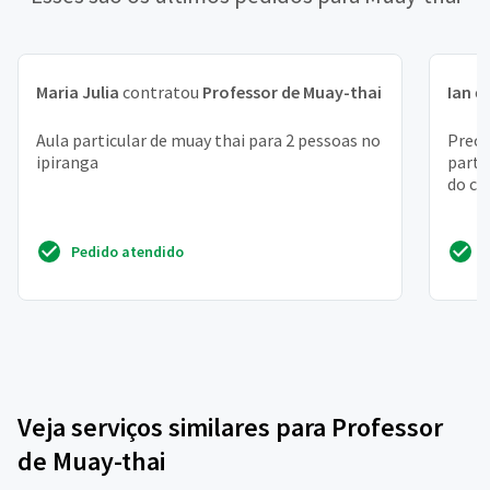
Maria Julia
contratou
Professor de Muay-thai
Ian
c
Aula particular de muay thai para 2 pessoas no
Preci
ipiranga
parti
do ca
Pedido atendido
Veja serviços similares para Professor
de Muay-thai