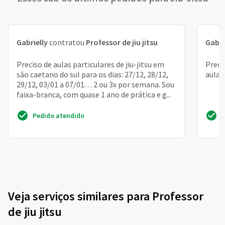
Gabrielly
contratou
Professor de jiu jitsu
Gabri
Preciso de aulas particulares de jiu-jitsu em
Preci
são caetano do sul para os dias: 27/12, 28/12,
aulas
29/12, 03/01 a 07/01. . . 2 ou 3x por semana. Sou
faixa-branca, com quase 1 ano de prática e g...
Pedido atendido
Veja serviços similares para Professor
de jiu jitsu