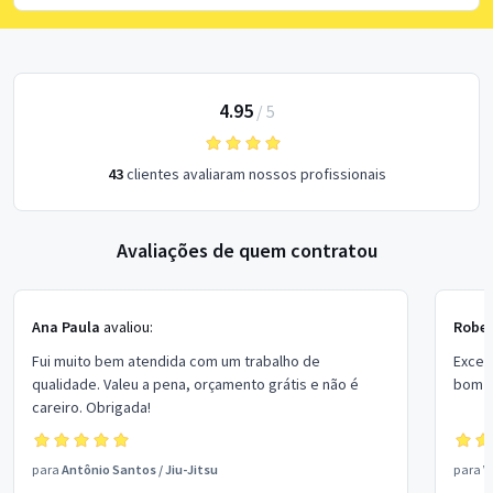
4.95
/
5
43
clientes avaliaram nossos profissionais
Avaliações de quem contratou
Ana Paula
avaliou:
Rober
Fui muito bem atendida com um trabalho de
Excel
qualidade. Valeu a pena, orçamento grátis e não é
bom p
careiro. Obrigada!
para
Antônio Santos
/
Jiu-Jitsu
para
V