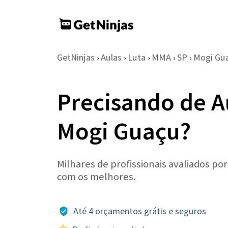
GetNinjas
Aulas
Luta
MMA
SP
Mogi Gu
›
›
›
›
›
Precisando de 
Mogi Guaçu?
Milhares de profissionais avaliados po
com os melhores.
Até 4 orçamentos grátis e seguros