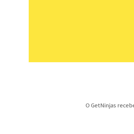
O GetNinjas receb