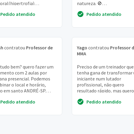
oral(hipertrofia)
natureza. 🚫
todefesa ✅autoconfiança
racista/fascista/machista/
Pedido atendido
Pedido atendido
o & disciplina ✅equilíbrio
especista🚫 interessados
al/...
gentileza entrar ...
ah
contratou
Professor de
Yago
contratou
Professor 
MMA
 tudo bem? quero fazer um
Preciso de um treinador que
mento com 2 aulas por
tenha gana de transformar
na presencial. Podemos
iniciante num lutador
inar o local e horário,
profissional, não quero
o em santo ANDRÉ-SP.
resultado rápido, mas quero
igado
alguém que me ajude a evolu
Pedido atendido
Pedido atendido