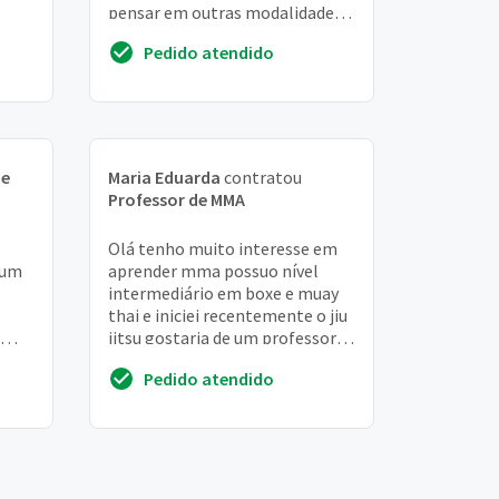
pensar em outras modalidades
mas prefiro mma mesmo
Pedido atendido
de
Maria Eduarda
contratou
Professor de MMA
Olá tenho muito interesse em
 um
aprender mma possuo nível
intermediário em boxe e muay
thai e iniciei recentemente o jiu
jitsu gostaria de um professor 2-
ir
3 vezes na semana para juntar
Pedido atendido
as dua...