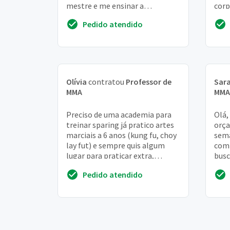
mestre e me ensinar a
corp
desenvolver o corpo,
✅au
Pedido atendido
autodefesa, e equilíbrio mental
✅foc
ment
Olívia
contratou
Professor de
Sar
MMA
MMA
Preciso de uma academia para
Olá,
treinar sparing já pratico artes
orça
marciais a 6 anos (kung fu, choy
sema
lay fut) e sempre quis algum
comb
lugar para praticar extra,
busc
especialmente a parte de luta,
Obr
Pedido atendido
então...