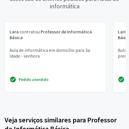
informática
Lara
contratou
Professor de Informática
Laris
Básica
Básic
Aula de informática em domicílio para 3a.
Aula 
Idade - senhora
prese
Pedido atendido
Veja serviços similares para Professor
de Informática Básica