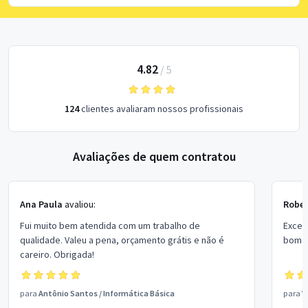
4.82
/
5
124
clientes avaliaram nossos profissionais
Avaliações de quem contratou
Ana Paula
avaliou:
Rober
Fui muito bem atendida com um trabalho de
Excel
qualidade. Valeu a pena, orçamento grátis e não é
bom p
careiro. Obrigada!
para
Antônio Santos
/
Informática Básica
para
V