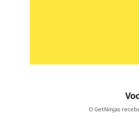
Voc
O GetNinjas receb