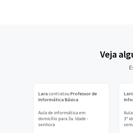
Veja al
E
Lara
contratou
Professor de
Lari
Informática Básica
Info
Aula de informática em
Aula
domicílio para 3a. Idade -
3ª i
senhora
sem