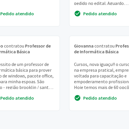
pedido no edital. Aguardo
retorno,obrigado
Pedido atendido
Pedido atendido
no
contratou
Professor de
Giovanna
contratou
Profes
rmática Básica
de Informática Básica
ssito de um professor de
Cursos, nova iguaçu!! o curs
rmática básica para prover
na empresa pratical, empre
o de windows, pacote office,
voltada para capacitação e
para minha espoas. São
empoderamento profissiona
o - região brooklin / santo
Hoje temos mais de 60 opç
ro
de qualificações profissiona
Pedido atendido
Pedido atendido
área tec...