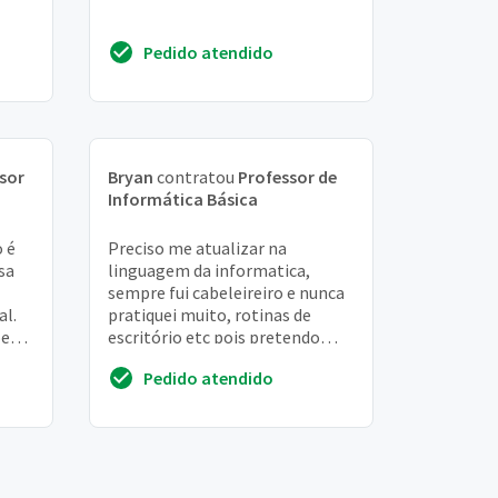
Pedido atendido
sor
Bryan
contratou
Professor de
Informática Básica
o é
Preciso me atualizar na
sa
linguagem da informatica,
sempre fui cabeleireiro e nunca
l.
pratiquei muito, rotinas de
ões
escritório etc pois pretendo
is na
montar um escritório em breve,
Pedido atendido
obrigado!