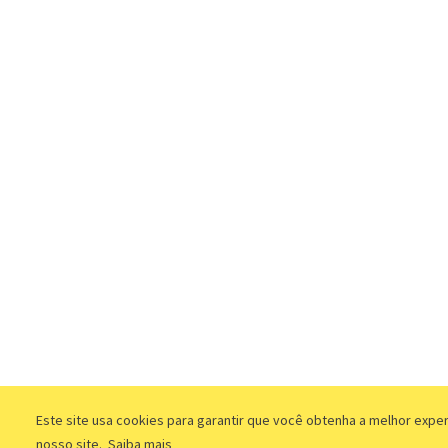
Este site usa cookies para garantir que você obtenha a melhor expe
nosso site.
Saiba mais