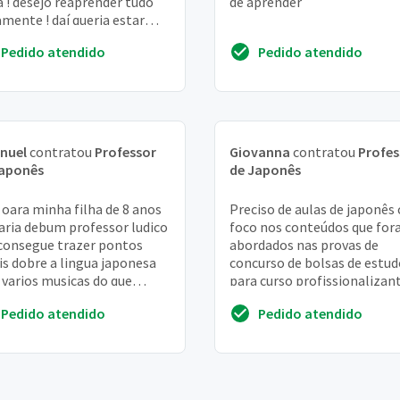
a ! desejo reaprender tudo
de aprender
mente ! daí queria estar
o alguns orçamentos e me
Pedido atendido
Pedido atendido
ramar para co...
nuel
contratou
Professor
Giovanna
contratou
Profes
Japonês
de Japonês
 oara minha filha de 8 anos
Preciso de aulas de japonês
aria debum professor ludico
foco nos conteúdos que fo
consegue trazer pontos
abordados nas provas de
is dobre a lingua japonesa
concurso de bolsas de estud
varios musicas do que
para curso profissionalizan
nte estudar japones
mext. Quero aulas com
Pedido atendido
Pedido atendido
cronograma estabeleci...