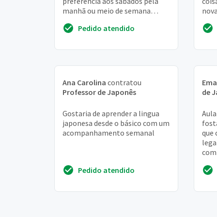
preferência aos sábados pela
cois
manhã ou meio de semana
nova
durante a noite), do nível básico
vend
Pedido atendido
para adulto
prog
Ana Carolina
contratou
Ema
Professor de Japonês
de 
Gostaria de aprender a lingua
Aula
japonesa desde o básico com um
fost
acompanhamento semanal
que 
lega
com 
some
Pedido atendido