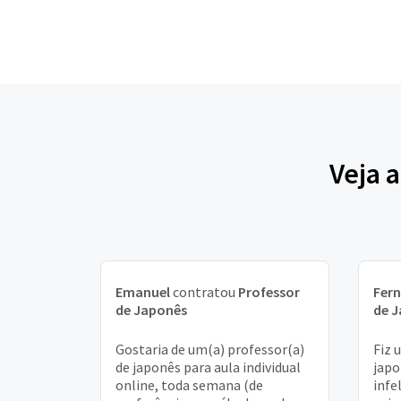
Veja 
Emanuel
contratou
Professor
Fer
de Japonês
de 
Gostaria de um(a) professor(a)
Fiz 
de japonês para aula individual
japo
online, toda semana (de
infe