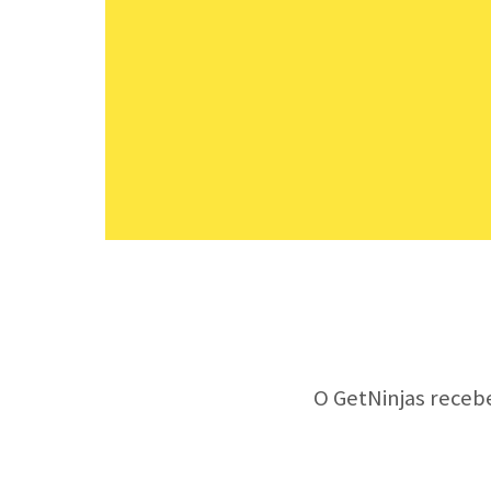
O GetNinjas receb