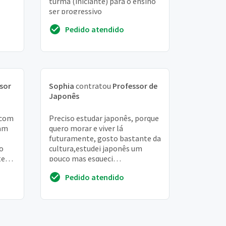
turma (iniciante) para o ensino
ser progressivo
Pedido atendido
sor
Sophia
contratou
Professor de
Japonês
 com
Preciso estudar japonês, porque
ram
quero morar e viver lá
futuramente, gosto bastante da
o
cultura,estudei japonês um
te
pouco mas esqueci
infelizmente, gosto bastante
Pedido atendido
de pesquisar sobre o japão,...