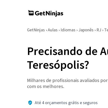
GetNinjas
Aulas
Idiomas
Japonês
RJ
Te
›
›
›
›
›
Precisando de A
Teresópolis?
Milhares de profissionais avaliados po
com os melhores.
Até 4 orçamentos grátis e seguros