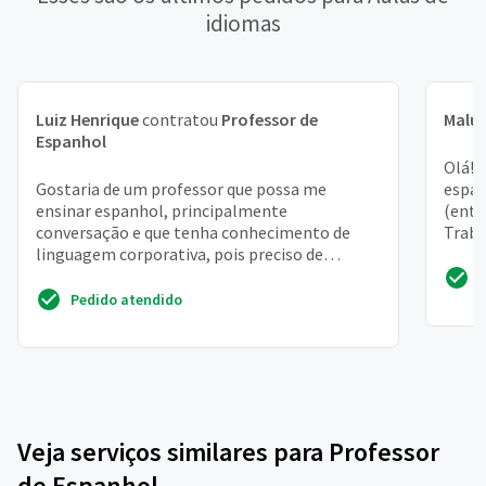
idiomas
Luiz Henrique
contratou
Professor de
Malu
Espanhol
Olá! 
Gostaria de um professor que possa me
espan
ensinar espanhol, principalmente
(entr
conversação e que tenha conhecimento de
Traba
linguagem corporativa, pois preciso de
paulis
espanhol no trabalho
Pedido atendido
Veja serviços similares para Professor
de Espanhol