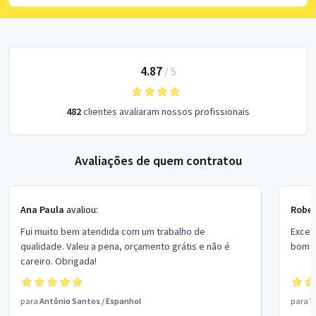
4.87
/
5
482
clientes avaliaram nossos profissionais
Avaliações de quem contratou
Ana Paula
avaliou:
Rober
Fui muito bem atendida com um trabalho de
Excel
qualidade. Valeu a pena, orçamento grátis e não é
bom p
careiro. Obrigada!
para
Antônio Santos
/
Espanhol
para
V