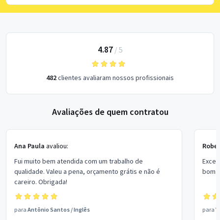
4.87
/
5
482
clientes avaliaram nossos profissionais
Avaliações de quem contratou
Ana Paula
avaliou:
Rober
Fui muito bem atendida com um trabalho de
Excel
qualidade. Valeu a pena, orçamento grátis e não é
bom p
careiro. Obrigada!
para
Antônio Santos
/
Inglês
para
V