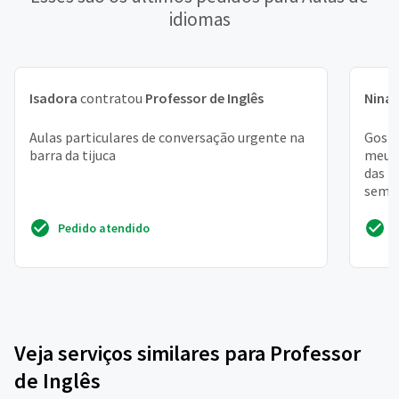
idiomas
Isadora
contratou
Professor de Inglês
Nina
Aulas particulares de conversação urgente na
Gosta
barra da tijuca
meu t
das 1
seman
desta
Pedido atendido
Veja serviços similares para Professor
de Inglês