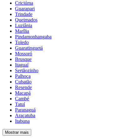
Criciúma
Guarapari
Trindade
Queimados
Luziânia
Marília
Pindamonhangaba
Toledo
Guaratinguetá
Mossoró
Brusque
Itaguaí
Sertãozinho
Palhoça
Cubatão
Resende
Macapá
Cambé
Tatuí
Paranaguá
Araçatuba
Itabuna
Mostrar mais