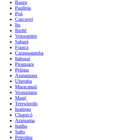
Bauru
Paulínia
Poá
Cascavel
Itu
Ibirité
Votorantim
Sabará
Franca
Caraguatatuba
Itaboraí
Piraquara
Pelotas
Araraquara
Uberaba
Maracanaú
Vespasiano
Magé
Teresópolis
Ipatinga
Chapecó
Araruama
Itatiba
Salto
Petrolina