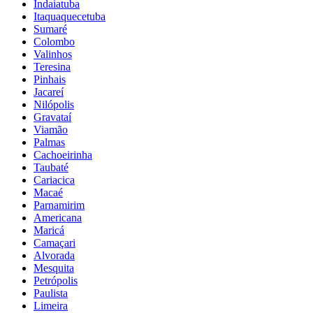
Indaiatuba
Itaquaquecetuba
Sumaré
Colombo
Valinhos
Teresina
Pinhais
Jacareí
Nilópolis
Gravataí
Viamão
Palmas
Cachoeirinha
Taubaté
Cariacica
Macaé
Parnamirim
Americana
Maricá
Camaçari
Alvorada
Mesquita
Petrópolis
Paulista
Limeira