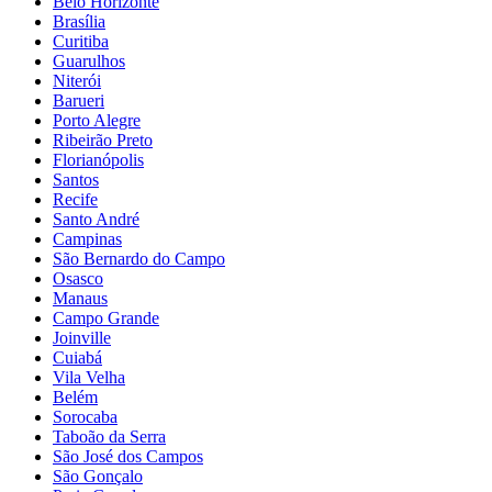
Belo Horizonte
Brasília
Curitiba
Guarulhos
Niterói
Barueri
Porto Alegre
Ribeirão Preto
Florianópolis
Santos
Recife
Santo André
Campinas
São Bernardo do Campo
Osasco
Manaus
Campo Grande
Joinville
Cuiabá
Vila Velha
Belém
Sorocaba
Taboão da Serra
São José dos Campos
São Gonçalo