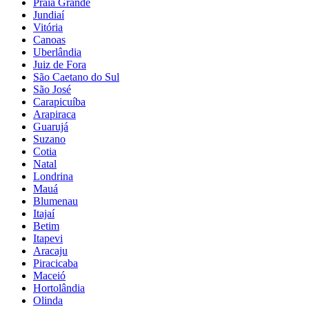
Praia Grande
Jundiaí
Vitória
Canoas
Uberlândia
Juiz de Fora
São Caetano do Sul
São José
Carapicuíba
Arapiraca
Guarujá
Suzano
Cotia
Natal
Londrina
Mauá
Blumenau
Itajaí
Betim
Itapevi
Aracaju
Piracicaba
Maceió
Hortolândia
Olinda