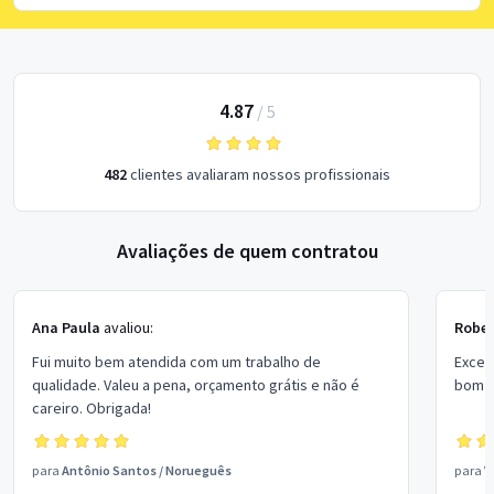
4.87
/
5
482
clientes avaliaram nossos profissionais
Avaliações de quem contratou
Ana Paula
avaliou:
Rober
Fui muito bem atendida com um trabalho de
Excel
qualidade. Valeu a pena, orçamento grátis e não é
bom p
careiro. Obrigada!
para
Antônio Santos
/
Norueguês
para
V