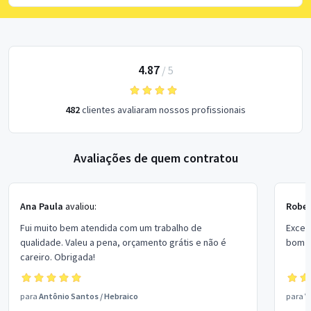
4.87
/
5
482
clientes avaliaram nossos profissionais
Avaliações de quem contratou
Ana Paula
avaliou:
Rober
Fui muito bem atendida com um trabalho de
Excel
qualidade. Valeu a pena, orçamento grátis e não é
bom p
careiro. Obrigada!
para
Antônio Santos
/
Hebraico
para
V