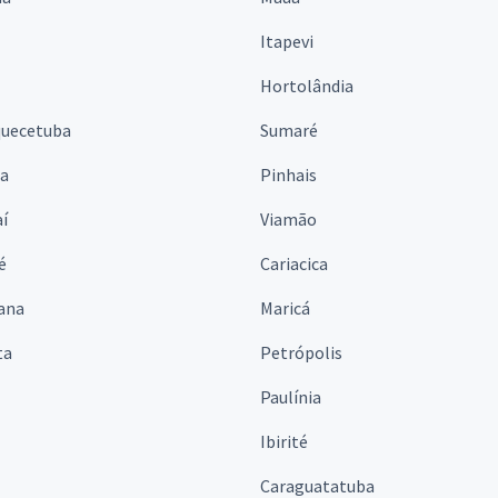
Itapevi
Hortolândia
quecetuba
Sumaré
na
Pinhais
í
Viamão
é
Cariacica
ana
Maricá
ta
Petrópolis
Paulínia
Ibirité
Caraguatatuba