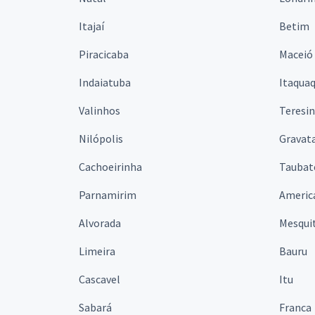
Itajaí
Betim
Piracicaba
Maceió
Indaiatuba
Itaqua
Valinhos
Teresi
Nilópolis
Gravata
Cachoeirinha
Taubat
Parnamirim
Americ
Alvorada
Mesqui
Limeira
Bauru
Cascavel
Itu
Sabará
Franca