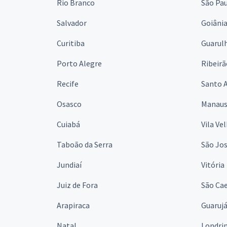
Rio Branco
São Pa
Salvador
Goiâni
Curitiba
Guarul
Porto Alegre
Ribeirã
Recife
Santo 
Osasco
Manau
Cuiabá
Vila Ve
Taboão da Serra
São Jo
Jundiaí
Vitória
Juiz de Fora
São Cae
Arapiraca
Guaruj
Natal
Londri