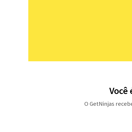
Você 
O GetNinjas receb