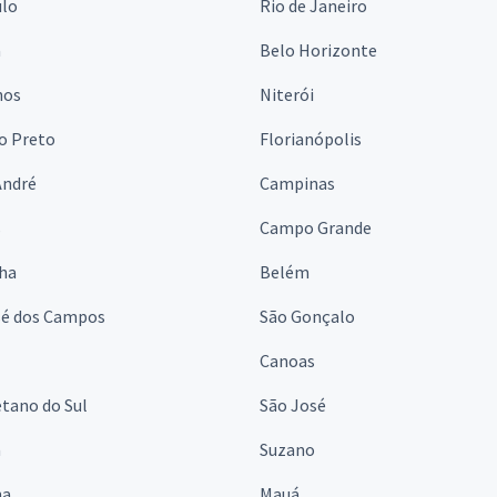
ulo
Rio de Janeiro
a
Belo Horizonte
hos
Niterói
o Preto
Florianópolis
André
Campinas
s
Campo Grande
lha
Belém
sé dos Campos
São Gonçalo
Canoas
tano do Sul
São José
á
Suzano
na
Mauá