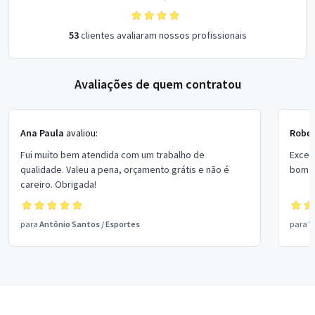
53
clientes avaliaram nossos profissionais
Avaliações de quem contratou
Ana Paula
avaliou:
Rober
Fui muito bem atendida com um trabalho de
Excel
qualidade. Valeu a pena, orçamento grátis e não é
bom p
careiro. Obrigada!
para
Antônio Santos
/
Esportes
para
V