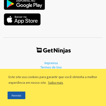
Imprensa
Termos de Uso
Política de Privacidade
Este site usa cookies para garantir que você obtenha a melhor
experiência em nosso site.
Saiba mais
©2011 - 2026, GetNinjas LTDA. CNPJ 55.744.877/0001-89 - Rua Dr.
Permitir
Fernandes Coelho, 85 - 3º andar - São Paulo/SP - Brasil
;