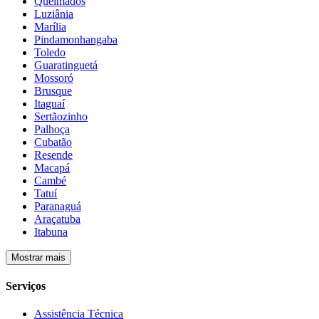
Queimados
Luziânia
Marília
Pindamonhangaba
Toledo
Guaratinguetá
Mossoró
Brusque
Itaguaí
Sertãozinho
Palhoça
Cubatão
Resende
Macapá
Cambé
Tatuí
Paranaguá
Araçatuba
Itabuna
Mostrar mais
Serviços
Assistência Técnica