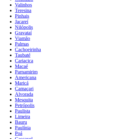
Valinhos
Teresina
Pinhais
Jacareí
Nilópolis
Gravataí
Viamão
Palmas
Cachoeirinha
Taubaté
Cariacica
Macaé
Parnamirim
Americana
Maricá
Camaçari
Alvorada
Mesquita
Petrópolis
Paulista
Limeira
Bauru
Paulínia
Poá
Cascavel