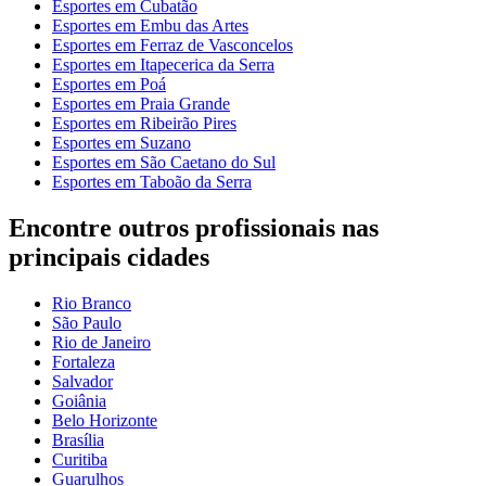
Esportes em Cubatão
Esportes em Embu das Artes
Esportes em Ferraz de Vasconcelos
Esportes em Itapecerica da Serra
Esportes em Poá
Esportes em Praia Grande
Esportes em Ribeirão Pires
Esportes em Suzano
Esportes em São Caetano do Sul
Esportes em Taboão da Serra
Encontre outros profissionais nas
principais cidades
Rio Branco
São Paulo
Rio de Janeiro
Fortaleza
Salvador
Goiânia
Belo Horizonte
Brasília
Curitiba
Guarulhos