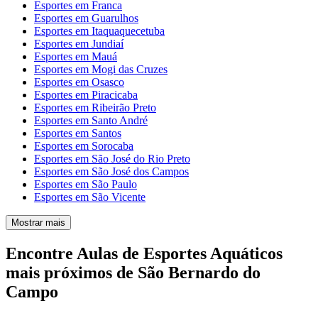
Esportes em Franca
Esportes em Guarulhos
Esportes em Itaquaquecetuba
Esportes em Jundiaí
Esportes em Mauá
Esportes em Mogi das Cruzes
Esportes em Osasco
Esportes em Piracicaba
Esportes em Ribeirão Preto
Esportes em Santo André
Esportes em Santos
Esportes em Sorocaba
Esportes em São José do Rio Preto
Esportes em São José dos Campos
Esportes em São Paulo
Esportes em São Vicente
Mostrar mais
Encontre Aulas de Esportes Aquáticos
mais próximos de São Bernardo do
Campo