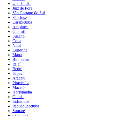
Uberlândia
Juiz de Fora
São Caetano do Sul
São José
Carapicuíba
Arapiraca
Guarujá
Suzano
Cotia
Natal
Londrina
Mauá
Blumenau
Itajaí
Betim
Itapevi
Aracaju
Piracicaba
Maceió
Hortolândia
Olinda
Indaiatuba
Itaquaquecetuba
Sumaré
Colombo