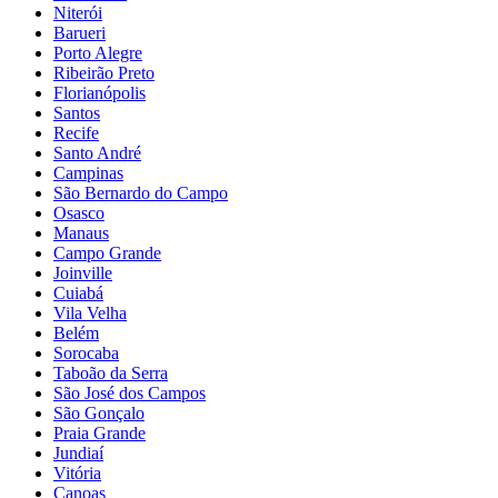
Niterói
Barueri
Porto Alegre
Ribeirão Preto
Florianópolis
Santos
Recife
Santo André
Campinas
São Bernardo do Campo
Osasco
Manaus
Campo Grande
Joinville
Cuiabá
Vila Velha
Belém
Sorocaba
Taboão da Serra
São José dos Campos
São Gonçalo
Praia Grande
Jundiaí
Vitória
Canoas