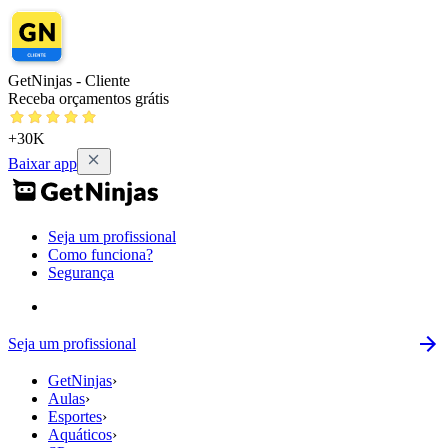
GetNinjas - Cliente
Receba orçamentos grátis
+30K
Baixar app
Seja um profissional
Como funciona?
Segurança
Seja um profissional
GetNinjas
›
Aulas
›
Esportes
›
Aquáticos
›