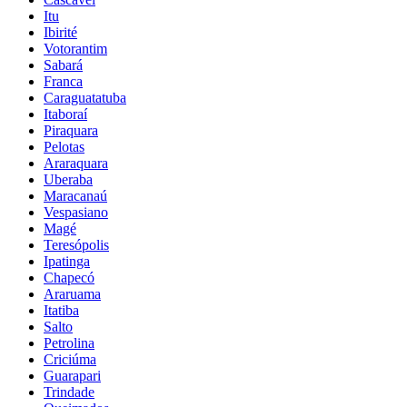
Itu
Ibirité
Votorantim
Sabará
Franca
Caraguatatuba
Itaboraí
Piraquara
Pelotas
Araraquara
Uberaba
Maracanaú
Vespasiano
Magé
Teresópolis
Ipatinga
Chapecó
Araruama
Itatiba
Salto
Petrolina
Criciúma
Guarapari
Trindade